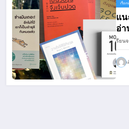
เรื่องน่
แนะ
อ่า
รียน
เ