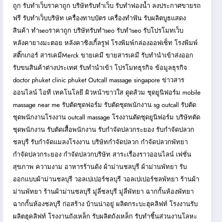
ถูก
รับทำเว็บราคาถูก
บริษัทรับทำเว็บ
รับทำฟองน้ำ
ลงประกาศขายรถ
ฟรี
รับทำเว็บบริษัท
เครื่องทาบบัตร
เครื่องทำฟัน
รับผลิตบูธแสดง
สินค้า
ทำseoราคาถูก
บริษัทรับทำseo
รับทำseo
รับโปรโมทเว็บ
หลังคายางมะตอย
หลังคาชิงเกิ้ลรูฟ
โรงพิมพ์กล่องออฟเซ็ท
โรงพิมพ์
สติ๊กเกอร์
สารเคมีMerck
ขายเคมี
ขายสารเคมี
รับทำนำเข้าส่งออก
รับขนสินค้าต่างประเทศ
รับทำนำเข้า
โปรโมทธุรกิจ
ข้อมูลธุรกิจ
doctor phuket
clinic phuket
Outcall massage singapore
ข่าวสาร
ออนไลน์
ไอที เทคโนโลยี
ผิวหน้าขาวใส
ดูดส้วม
ชุดยูนิฟอร์ม
mobile
massage near me
รับตัดชุดฟอร์ม
รับตัดชุดพนักงาน
sg outcall
รับตัด
ชุดพนักงานโรงงาน
outcall massage
โรงงานตัดชุดยูนิฟอร์ม
บริษัทตัด
ชุดพนักงาน
รับตัดเสื้อพนักงาน
รับกำจัดปลวกระยอง
รับกำจัดปลวก
ชลบุรี
รับกำจัดแมลงโรงงาน
บริษัทกำจัดปลวก
กำจัดปลวกพัทยา
กำจัดปลวกระยอง
กำจัดปลวกบริษัท
สาระเรื่องราวออนไลน์
เฟชั่น
สุขภาพ ความงาม
อาหารร้านดัง
ผ้าม่านชลบุรี
ผ้าม่านพัทยา
รับ
ออกแบบผ้าม่านชลบุรี
วอลเปเปอร์ชลบุรี
วอลเปเปอร์ชลพัทยา
ร้านผ้า
ม่านพัทยา
ร้านผ้าม่านชลบุรี
มู่ลี่ชลบุรี
มู่ลี่พัทยา
ฉากกั้นห้องพัทยา
ฉากกั้นห้องชลบุรี
ก่อสร้าง บ้านน่าอยู่
ผลิตกระบะฮุคลิฟท์
โรงงานรับ
ผลิตฮุคลิฟท์
โรงงานถังเหล็ก
รับผลิตถังเหล็ก
รับทำชิ้นส่วนงานโลหะ