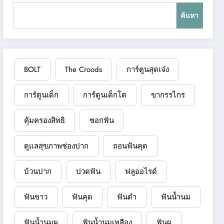
ค้นหา
BOLT
The Croods
การ์ตูนสุดเจ๋ง
การ์ตูนเด็ก
การ์ตูนเด็กโต
ขากรรไกร
คุ้มครองสิทธิ
ซอกฟัน
ดูแลสุขภาพช่องปาก
ถอนฟันคุด
บ้วนปาก
ปวดฟัน
ฟลูออไรด์
ฟันขาว
ฟันคุด
ฟันดำ
ฟันน้ำนม
ฟันน้ำนมผุ
ฟันน้ำนมเหลือง
ฟันผุ