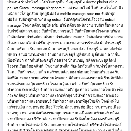
ประเทศ
รับทำนำเข้า
โปรโมทธุรกิจ
ข้อมูลธุรกิจ
doctor phuket
clinic
phuket
Outcall massage singapore
ข่าวสารออนไลน์
ไอที เทคโนโลยี
ผิว
หน้าขาวใส
ดูดส้วม
ชุดยูนิฟอร์ม
mobile massage near me
รับตัดชุด
ฟอร์ม
รับตัดชุดพนักงาน
sg outcall
รับตัดชุดพนักงานโรงงาน
outcall
massage
โรงงานตัดชุดยูนิฟอร์ม
บริษัทตัดชุดพนักงาน
รับตัดเสื้อพนักงาน
รับกำจัดปลวกระยอง
รับกำจัดปลวกชลบุรี
รับกำจัดแมลงโรงงาน
บริษัท
กำจัดปลวก
กำจัดปลวกพัทยา
กำจัดปลวกระยอง
กำจัดปลวกบริษัท
สาระ
เรื่องราวออนไลน์
เฟชั่น สุขภาพ ความงาม
อาหารร้านดัง
ผ้าม่านชลบุรี
ผ้าม่านพัทยา
รับออกแบบผ้าม่านชลบุรี
วอลเปเปอร์ชลบุรี
วอลเปเปอร์ชล
พัทยา
ร้านผ้าม่านพัทยา
ร้านผ้าม่านชลบุรี
มู่ลี่ชลบุรี
มู่ลี่พัทยา
ฉากกั้น
ห้องพัทยา
ฉากกั้นห้องชลบุรี
ก่อสร้าง บ้านน่าอยู่
ผลิตกระบะฮุคลิฟท์
โรงงานรับผลิตฮุคลิฟท์
โรงงานถังเหล็ก
รับผลิตถังเหล็ก
รับทำชิ้นส่วนงาน
โลหะ
รับทำกระบะเหล็ก
แอร์รถยนต์ระยอง
ซ่อมแอร์รถยนต์ระยอง
รับ
ติดฟิล์มระยอง
ขายแอร์รถยนต์ระยอง
ฟิล์มกรองแสงรถยนต์
ร้านติดฟิล์ม
รถยนต์ระยอง
วุ้นมะพร้าว
โรงงานวุ้นมะพร้าว
รับทำวุ้นมะพร้าว
รับ
ทำความสะอาดที่สูง
รับทำความสะอาดตึกสูง
ทำความสะอาดโรยตัว
เช็ด
กระจกตึกสูง
บริษัททำความสะอาดตึกสูง
บริษัททำความสะอาดระยอง
บริษัททำความสะอาดชลบุรี
รับทำความสะอาดที่สูงโรยตัว
โรงพิมพ์ใบ
เสร็จรับเงิน
กระดาษต่อเนื่อง
โรงพิมพ์กระดาษต่อเนื่อง
กระดาษต่อเนื่อง
ราคาถูก
กระดาษต่อเนื่องราคาถูก
กระดาษต่อเนื่องคอมพิวเตอร์
กล้อง
วงจรปิดระยอง
บริษัทกล้องวงจรปิดระยอง
รับติดตั้งกล้องวงจรปิดชลบุรี
รับทำระบบโซล่าเซลล์
รับออกแบบระบบโซล่าเซลล์
บริษัททำโซล่าเซลล์
ระยอง
รับริษัทโซล่าเซลล์ชลบุรี
รับทำประตูรีโมทระยอง
วางระบบไม้กั้น