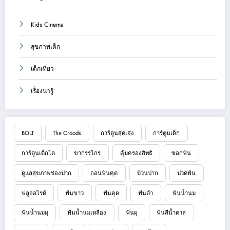
Kids Cinema
สุขภาพเด็ก
เด็กเที่ยว
เรื่องน่ารู้
BOLT
The Croods
การ์ตูนสุดเจ๋ง
การ์ตูนเด็ก
การ์ตูนเด็กโต
ขากรรไกร
คุ้มครองสิทธิ
ซอกฟัน
ดูแลสุขภาพช่องปาก
ถอนฟันคุด
บ้วนปาก
ปวดฟัน
ฟลูออไรด์
ฟันขาว
ฟันคุด
ฟันดำ
ฟันน้ำนม
ฟันน้ำนมผุ
ฟันน้ำนมเหลือง
ฟันผุ
ฟันสีน้ำตาล