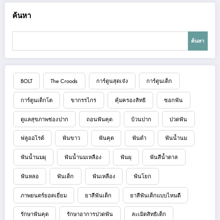
ค้นหา
ค้นหา
BOLT
The Croods
การ์ตูนสุดเจ๋ง
การ์ตูนเด็ก
การ์ตูนเด็กโต
ขากรรไกร
คุ้มครองสิทธิ
ซอกฟัน
ดูแลสุขภาพช่องปาก
ถอนฟันคุด
บ้วนปาก
ปวดฟัน
ฟลูออไรด์
ฟันขาว
ฟันคุด
ฟันดำ
ฟันน้ำนม
ฟันน้ำนมผุ
ฟันน้ำนมเหลือง
ฟันผุ
ฟันสีน้ำตาล
ฟันหลอ
ฟันเด็ก
ฟันเหลือง
ฟันโยก
ภาพยนตร์ยอดเยี่ยม
ยาสีฟันเด็ก
ยาสีฟันเด็กแบบไหนดี
รักษาฟันคุด
รักษาอาการปวดฟัน
ละเมิดสิทธิเด็ก