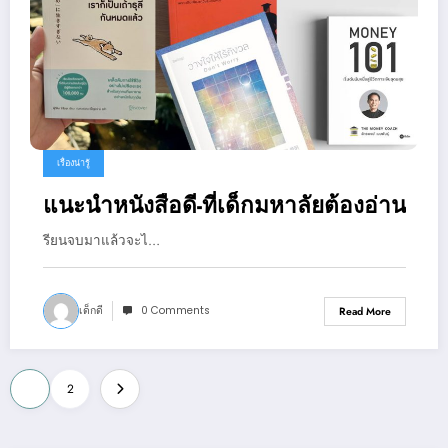
เรื่องน่ารู้
แนะนำหนังสือดี-ที่เด็กมหาลัยต้องอ่าน
รียนจบมาแล้วจะไ…
เด็กดี
0 Comments
Read More
Posts
1
2
pagination