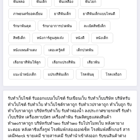
ฟันหลอ
ฟันเด็ก
ฟันเหลือง
ฟันโยก
ภาพยนตร์ยอดเยี่ยม
ยาสีฟันเด็ก
ยาสีฟันเด็กแบบไหนดี
รักษาฟันคุด
รักษาอาการปวดฟัน
ละเมิดสิทธิเด็ก
สิทธิเด็ก
หนังการ์ตูนสุดเจ๋ง
หนังดี
หนังเด็ก
หนังแพนด้าแดง
เดอะครู้ดส์
เด็กปวดฟัน
เลือกยาสีฟันให้ลูก
เลือกแปรงสีฟัน
เสียวฟัน
แนะนำหนังเด็ก
แปรงสีฟันเด็ก
โรคฟันผุ
โรคเหงือก
รับทำเว็บไซต์
รับออกแบบเว็บไซต์
รับเขียนเว็บ
รับทำเว็บบริษัท
บริษัทรับ
ทำเว็บไซต์
รับทำเว็บ
ทำเว็บไซต์ราคาถูก
รับทำเวปราคาถูก
ทำเว็บถูก
รับ
ทำเว็บราคาถูก
บริษัทรับทำเว็บ
รับทำฟองน้ำ
ลงประกาศขายรถฟรี
รับทำ
เว็บบริษัท
เครื่องทาบบัตร
เครื่องทำฟัน
รับผลิตบูธแสดงสินค้า
ทำseoราคาถูก
บริษัทรับทำseo
รับทำseo
รับโปรโมทเว็บ
หลังคายาง
มะตอย
หลังคาชิงเกิ้ลรูฟ
โรงพิมพ์กล่องออฟเซ็ท
โรงพิมพ์สติ๊กเกอร์
สาร
เคมีMerck
ขายเคมี
ขายสารเคมี
รับทำนำเข้าส่งออก
รับขนสินค้าต่าง