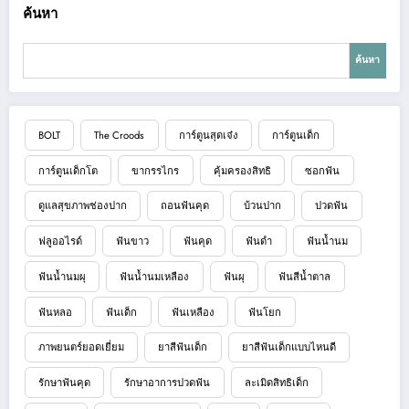
ค้นหา
ค้นหา
BOLT
The Croods
การ์ตูนสุดเจ๋ง
การ์ตูนเด็ก
การ์ตูนเด็กโต
ขากรรไกร
คุ้มครองสิทธิ
ซอกฟัน
ดูแลสุขภาพช่องปาก
ถอนฟันคุด
บ้วนปาก
ปวดฟัน
ฟลูออไรด์
ฟันขาว
ฟันคุด
ฟันดำ
ฟันน้ำนม
ฟันน้ำนมผุ
ฟันน้ำนมเหลือง
ฟันผุ
ฟันสีน้ำตาล
ฟันหลอ
ฟันเด็ก
ฟันเหลือง
ฟันโยก
ภาพยนตร์ยอดเยี่ยม
ยาสีฟันเด็ก
ยาสีฟันเด็กแบบไหนดี
รักษาฟันคุด
รักษาอาการปวดฟัน
ละเมิดสิทธิเด็ก