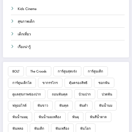
Kids Cinema
สุขภาพเด็ก
เด็กเที่ยว
เรื่องน่ารู้
BOLT
The Croods
การ์ตูนสุดเจ๋ง
การ์ตูนเด็ก
การ์ตูนเด็กโต
ขากรรไกร
คุ้มครองสิทธิ
ซอกฟัน
ดูแลสุขภาพช่องปาก
ถอนฟันคุด
บ้วนปาก
ปวดฟัน
ฟลูออไรด์
ฟันขาว
ฟันคุด
ฟันดำ
ฟันน้ำนม
ฟันน้ำนมผุ
ฟันน้ำนมเหลือง
ฟันผุ
ฟันสีน้ำตาล
ฟันหลอ
ฟันเด็ก
ฟันเหลือง
ฟันโยก