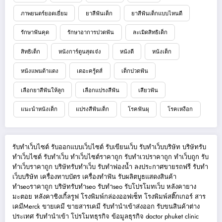
ภาพยนตร์ยอดเยี่ยม
ยาสีฟันเด็ก
ยาสีฟันเด็กแบบไหนดี
รักษาฟันคุด
รักษาอาการปวดฟัน
ละเมิดสิทธิเด็ก
สิทธิเด็ก
หนังการ์ตูนสุดเจ๋ง
หนังดี
หนังเด็ก
หนังแพนด้าแดง
เดอะครู้ดส์
เด็กปวดฟัน
เลือกยาสีฟันให้ลูก
เลือกแปรงสีฟัน
เสียวฟัน
แนะนำหนังเด็ก
แปรงสีฟันเด็ก
โรคฟันผุ
โรคเหงือก
รับทำเว็บไซต์
รับออกแบบเว็บไซต์
รับเขียนเว็บ
รับทำเว็บบริษัท
บริษัทรับ
ทำเว็บไซต์
รับทำเว็บ
ทำเว็บไซต์ราคาถูก
รับทำเวปราคาถูก
ทำเว็บถูก
รับ
ทำเว็บราคาถูก
บริษัทรับทำเว็บ
รับทำฟองน้ำ
ลงประกาศขายรถฟรี
รับทำ
เว็บบริษัท
เครื่องทาบบัตร
เครื่องทำฟัน
รับผลิตบูธแสดงสินค้า
ทำseoราคาถูก
บริษัทรับทำseo
รับทำseo
รับโปรโมทเว็บ
หลังคายาง
มะตอย
หลังคาชิงเกิ้ลรูฟ
โรงพิมพ์กล่องออฟเซ็ท
โรงพิมพ์สติ๊กเกอร์
สาร
เคมีMerck
ขายเคมี
ขายสารเคมี
รับทำนำเข้าส่งออก
รับขนสินค้าต่าง
ประเทศ
รับทำนำเข้า
โปรโมทธุรกิจ
ข้อมูลธุรกิจ
doctor phuket
clinic