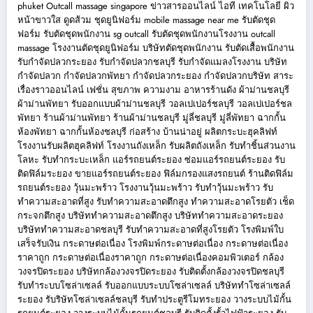
phuket
Outcall massage singapore
ข่าวสารออนไลน์
ไอที เทคโนโลยี
ผิว
หน้าขาวใส
ดูดส้วม
ชุดยูนิฟอร์ม
mobile massage near me
รับตัดชุด
ฟอร์ม
รับตัดชุดพนักงาน
sg outcall
รับตัดชุดพนักงานโรงงาน
outcall
massage
โรงงานตัดชุดยูนิฟอร์ม
บริษัทตัดชุดพนักงาน
รับตัดเสื้อพนักงาน
รับกำจัดปลวกระยอง
รับกำจัดปลวกชลบุรี
รับกำจัดแมลงโรงงาน
บริษัท
กำจัดปลวก
กำจัดปลวกพัทยา
กำจัดปลวกระยอง
กำจัดปลวกบริษัท
สาระ
เรื่องราวออนไลน์
เฟชั่น สุขภาพ ความงาม
อาหารร้านดัง
ผ้าม่านชลบุรี
ผ้าม่านพัทยา
รับออกแบบผ้าม่านชลบุรี
วอลเปเปอร์ชลบุรี
วอลเปเปอร์ชล
พัทยา
ร้านผ้าม่านพัทยา
ร้านผ้าม่านชลบุรี
มู่ลี่ชลบุรี
มู่ลี่พัทยา
ฉากกั้น
ห้องพัทยา
ฉากกั้นห้องชลบุรี
ก่อสร้าง บ้านน่าอยู่
ผลิตกระบะฮุคลิฟท์
โรงงานรับผลิตฮุคลิฟท์
โรงงานถังเหล็ก
รับผลิตถังเหล็ก
รับทำชิ้นส่วนงาน
โลหะ
รับทำกระบะเหล็ก
แอร์รถยนต์ระยอง
ซ่อมแอร์รถยนต์ระยอง
รับ
ติดฟิล์มระยอง
ขายแอร์รถยนต์ระยอง
ฟิล์มกรองแสงรถยนต์
ร้านติดฟิล์ม
รถยนต์ระยอง
วุ้นมะพร้าว
โรงงานวุ้นมะพร้าว
รับทำวุ้นมะพร้าว
รับ
ทำความสะอาดที่สูง
รับทำความสะอาดตึกสูง
ทำความสะอาดโรยตัว
เช็ด
กระจกตึกสูง
บริษัททำความสะอาดตึกสูง
บริษัททำความสะอาดระยอง
บริษัททำความสะอาดชลบุรี
รับทำความสะอาดที่สูงโรยตัว
โรงพิมพ์ใบ
เสร็จรับเงิน
กระดาษต่อเนื่อง
โรงพิมพ์กระดาษต่อเนื่อง
กระดาษต่อเนื่อง
ราคาถูก
กระดาษต่อเนื่องราคาถูก
กระดาษต่อเนื่องคอมพิวเตอร์
กล้อง
วงจรปิดระยอง
บริษัทกล้องวงจรปิดระยอง
รับติดตั้งกล้องวงจรปิดชลบุรี
รับทำระบบโซล่าเซลล์
รับออกแบบระบบโซล่าเซลล์
บริษัททำโซล่าเซลล์
ระยอง
รับริษัทโซล่าเซลล์ชลบุรี
รับทำประตูรีโมทระยอง
วางระบบไม้กั้น