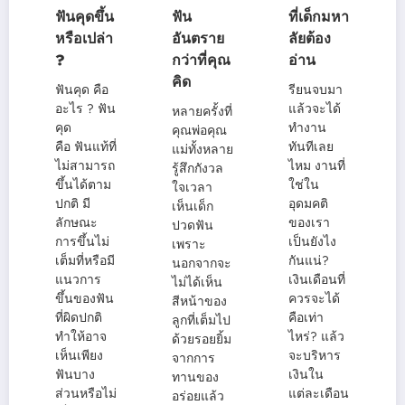
ฟันคุดขึ้น
ฟัน
ที่เด็กมหา
หรือเปล่า
อันตราย
ลัยต้อง
?
กว่าที่คุณ
อ่าน
คิด
ฟันคุด คือ
รียนจบมา
อะไร ? ฟัน
แล้วจะได้
หลายครั้งที่
คุด
ทำงาน
คุณพ่อคุณ
คือ ฟันแท้ที่
ทันทีเลย
แม่ทั้งหลาย
ไม่สามารถ
ไหม งานที่
รู้สึกกังวล
ขึ้นได้ตาม
ใช่ใน
ใจเวลา
ปกติ มี
อุดมคติ
เห็นเด็ก
ลักษณะ
ของเรา
ปวดฟัน
การขึ้นไม่
เป็นยังไง
เพราะ
เต็มที่หรือมี
กันแน่?
นอกจากจะ
แนวการ
เงินเดือนที่
ไม่ได้เห็น
ขึ้นของฟัน
ควรจะได้
สีหน้าของ
ที่ผิดปกติ
คือเท่า
ลูกที่เต็มไป
ทำให้อาจ
ไหร่? แล้ว
ด้วยรอยยิ้ม
เห็นเพียง
จะบริหาร
จากการ
ฟันบาง
เงินใน
ทานของ
ส่วนหรือไม่
แต่ละเดือน
อร่อยแล้ว