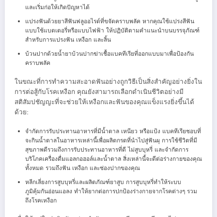
และเริ่มก่อให้เกิดปัญหาได้
แปรงฟันด้วยยาสีฟันฟลูออไรด์ที่ขจัดคราบพลัค หากคุณใช้แปรงสีฟัน
แบบใช้แบตเตอรี่หรือแบบไฟฟ้า ให้ปฏิบัติตามคำแนะนำบนบรรจุภัณฑ์
สำหรับการแปรงฟัน เหงือก และลิ้น
บ้วนปากด้วยน้ำยาบ้วนปากฆ่าเชื้อแบคทีเรียที่ออกแบบมาเพื่อป้องกัน
คราบพลัค
ในขณะที่การทำความสะอาดฟันอย่างถูกวิธีเป็นสิ่งสำคัญอย่างยิ่งใน
การต่อสู้กับโรคเหงือก คุณยังสามารถเลือกดำเนินชีวิตอย่างมี
สติสัมปชัญญะที่จะช่วยให้เหงือกและฟันของคุณแข็งแรงยิ่งขึ้นได้
ด้วย:
จำกัดการรับประทานอาหารที่มีน้ำตาล เหนียว หรือแป้ง แบคทีเรียชอบที่
จะกินน้ำตาลในอาหารเหล่านี้เพื่อผลิตกรดที่นำไปสู่ฟันผุ การใช้ชีวิตที่มี
สุขภาพดีรวมถึงการรับประทานอาหารที่ดี ไม่สูบบุหรี่ และจำกัดการ
บริโภคเครื่องดื่มแอลกอฮอล์และน้ำตาล สิ่งเหล่านี้จะดีต่อร่างกายของคุณ
ทั้งหมด รวมถึงฟัน เหงือก และช่องปากของคุณ
หลีกเลี่ยงการสูบบุหรี่และผลิตภัณฑ์ยาสูบ การสูบบุหรี่ทำให้ระบบ
ภูมิคุ้มกันอ่อนแอลง ทำให้ยากต่อการปกป้องร่างกายจากโรคต่างๆ รวม
ถึงโรคเหงือก