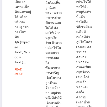
เห็นเลย
อย่างไรให้
ยังต้องเห็น
เพราะเนื้อ
พอใช้ดี?
ลูกน้อย
ฟันฝังตัวอยู่
อายุตั้งเท่า
ทรมานจาก
ใต้เหงือก
นี้แล้ว
อาการปวด
บริเวณ
ทำไมถึง
ฟันจนนอน
กระดูกขา
รู้สึกเหมือน
ไม่ได้ ส่ง
กรรไกร
ยังไม่มี
ผลให้เด็กๆ
ฟัน
อะไรที่น่า
หงุดหงิด
คุด (Impact
ภูมิใจในตัว
ง่าย ถ้าหาก
ed
เองเลย คิด
ปล่อยไว้ใน
Tooth, Wis
ว่าชาว
ระยะยาว
dom
คลับวัย
อาจส่งผล
Tooth)...
มหาลัยที่
ถึง
กำลังเรียน
พัฒนาการ
READ
อยู่หรือว่า
การเจริญ
MORE
เรียนใกล้
เติบโตของ
จบแล้ว
ลูกช้าลง
หลายคน
ด้วย แม้ว่า
คงตั้ง
สาเหตุส่วน
คำถาม
หนึ่งที่ทำให้
เหล่านี้วน
เด็กปวดฟัน