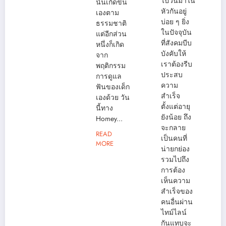
ไปวนมาใน
นั้นเกิดขึ้น
หัวกันอยู่
เองตาม
บ่อย ๆ ยิ่ง
ธรรมชาติ
ในปัจจุบัน
แต่อีกส่วน
ที่สังคมบีบ
หนึ่งก็เกิด
บังคับให้
จาก
เราต้องรีบ
พฤติกรรม
ประสบ
การดูแล
ความ
ฟันของเด็ก
สำเร็จ
เองด้วย วัน
ตั้งแต่อายุ
นี้ทาง
ยังน้อย ถึง
Homey...
จะกลาย
READ
เป็นคนที่
MORE
น่ายกย่อง
รวมไปถึง
การต้อง
เห็นความ
สำเร็จของ
คนอื่นผ่าน
ไทม์ไลน์
กันแทบจะ